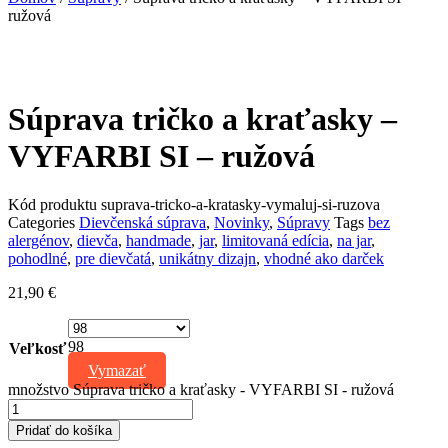
ružová
Súprava tričko a kraťasky –
VYFARBI SI – ružová
Kód produktu
suprava-tricko-a-kratasky-vymaluj-si-ruzova
Categories
Dievčenská súprava
,
Novinky
,
Súpravy
Tags
bez
alergénov
,
dievča
,
handmade
,
jar
,
limitovaná edícia
,
na jar
,
pohodlné
,
pre dievčatá
,
unikátny dizajn
,
vhodné ako darček
21,90
€
98
Veľkosť
Vymazať
množstvo Súprava tričko a kraťasky - VYFARBI SI - ružová
Pridať do košíka