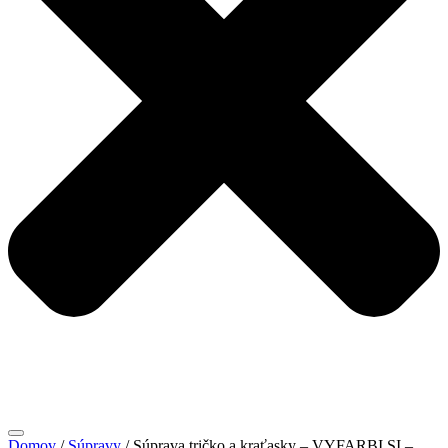
Domov
/
Súpravy
/ Súprava tričko a kraťasky – VYFARBI SI –