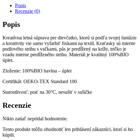
Popis
Recenzie (0)
Popis
Kreatívna letná súprava pre dievčatko, ktorú si podľa svojej fantázie
a kreativity vie samo vyfarbiť fixkami na textil. Kraťasky sú mierne
pudlového strihu s vačkami, pás je predĺžený na kríže, tričko je
vzadu mierne predĺženého strihu. Materiál je kvalitný 100%BIO
úplet.
Zloženie: 100%BIO bavlna – úplet
Certifikát: OEKO-TEX Standard 100
Starostlivosť: prať na 30°C, nesušiť v sušičke
Recenzie
Nikto zatiaľ nepridal hodnotenie.
Tento produkt môžu ohodnotiť len prihlásení zákazníci, ktorí si ho
kúpili.