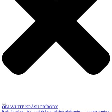
OBJAVUJTE KRÁSU PRÍRODY
Každý deň prináša nové dobrodružstvá plné smiechu, objavovania a