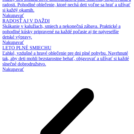
radosti. Pohodlné oblečenie, ktoré nechá deti voľne sa hrať a užívať
si každý okamih.
Nakupavať
RADOSŤ AJ V DAŽDI
Skákanie v kalužiach, smiech a nekonečná zábava. Praktické a
pohodlné kúsky pripravené na každé počasie aj tie najveselšie
detské výpravy.
Nakupavať
LETO PLNÉ SMIECHU
Ľahké, vzdušné a hravé oblečenie pre dni plné pohybu. Navrhnuté
tak, aby deti mohli bezstarostne behať, objavovať a užívať si každé
slnečné dobrodružstvo.
Nakupavať