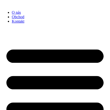
Preskočiť
na
O nás
obsah
Obchod
Kontakt