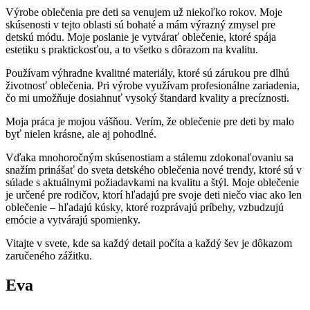
Výrobe oblečenia pre deti sa venujem už niekoľko rokov. Moje
skúsenosti v tejto oblasti sú bohaté a mám výrazný zmysel pre
detskú módu. Moje poslanie je vytvárať oblečenie, ktoré spája
estetiku s praktickosťou, a to všetko s dôrazom na kvalitu.
Používam výhradne kvalitné materiály, ktoré sú zárukou pre dlhú
životnosť oblečenia. Pri výrobe využívam profesionálne zariadenia,
čo mi umožňuje dosiahnuť vysoký štandard kvality a precíznosti.
Moja práca je mojou vášňou. Verím, že oblečenie pre deti by malo
byť nielen krásne, ale aj pohodlné.
Vďaka mnohoročným skúsenostiam a stálemu zdokonaľovaniu sa
snažím prinášať do sveta detského oblečenia nové trendy, ktoré sú v
súlade s aktuálnymi požiadavkami na kvalitu a štýl. Moje oblečenie
je určené pre rodičov, ktorí hľadajú pre svoje deti niečo viac ako len
oblečenie – hľadajú kúsky, ktoré rozprávajú príbehy, vzbudzujú
emócie a vytvárajú spomienky.
Vitajte v svete, kde sa každý detail počíta a každý šev je dôkazom
zaručeného zážitku.
Eva