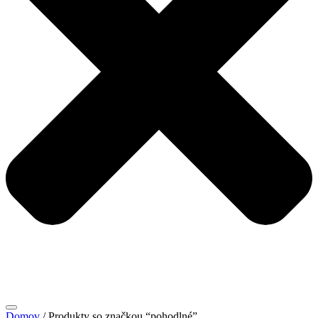
Domov
/ Produkty so značkou “pohodlné”