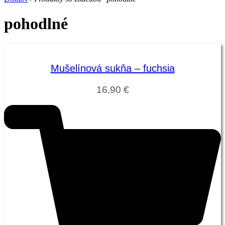
pohodlné
Mušelínová sukňa – fuchsia
16,90
€