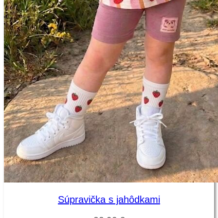
Súpravička s jahôdkami