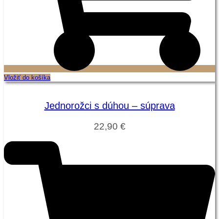
Vložiť do košíka
Jednorožci s dúhou – súprava
22,90
€