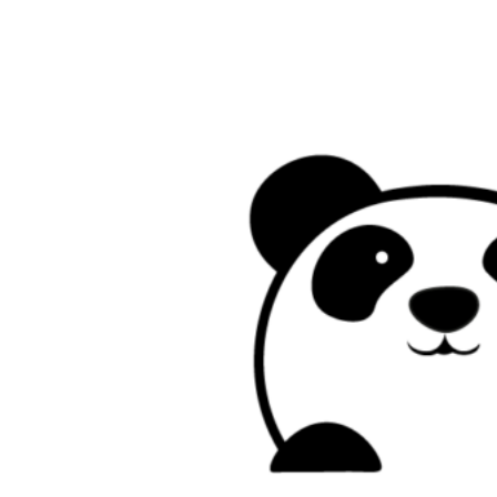
Preskočiť
na
obsah