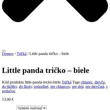
Domov
/
Tričká
/ Little panda tričko – biele
Little panda tričko – biele
Kód produktu
little-panda-tricko-biele
Tričká
Tags
chlapec
,
dievča
,
do škôlky
,
do školy
,
pohodlné
,
pre chlapcov
,
pre deti
,
pre dievčatá
,
s
potlačou
13,90
€