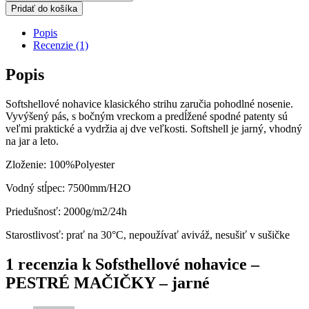
Sofsthellové
Pridať do košíka
nohavice
-
Popis
PESTRÉ
Recenzie (1)
MAČIČKY
-
Popis
jarné
Softshellové nohavice klasického strihu zaručia pohodlné nosenie.
Vyvýšený pás, s bočným vreckom a predĺžené spodné patenty sú
veľmi praktické a vydržia aj dve veľkosti. Softshell je jarný, vhodný
na jar a leto.
Zloženie: 100%Polyester
Vodný stĺpec: 7500mm/H2O
Priedušnosť: 2000g/m2/24h
Starostlivosť: prať na 30°C, nepoužívať aviváž, nesušiť v sušičke
1 recenzia k
Sofsthellové nohavice –
PESTRÉ MAČIČKY – jarné