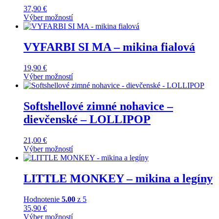
37,90
€
Výber možností
Tento
produkt
má
VYFARBI SI MA – mikina fialová
viacero
variantov.
19,90
€
Možnosti
Výber možností
si
Tento
môžete
produkt
vybrať
má
Softshellové zimné nohavice –
na
viacero
stránke
dievčenské – LOLLIPOP
variantov.
produktu.
Možnosti
si
21,00
€
môžete
Výber možností
vybrať
Tento
na
produkt
stránke
má
LITTLE MONKEY – mikina a legíny
produktu.
viacero
variantov.
Hodnotenie
5.00
z 5
Možnosti
35,90
€
si
Výber možností
môžete