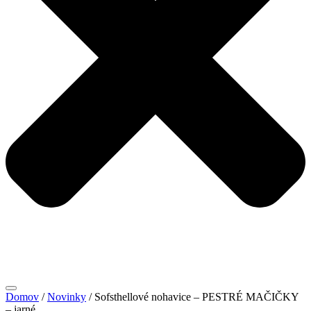
Domov
/
Novinky
/ Sofsthellové nohavice – PESTRÉ MAČIČKY
– jarné