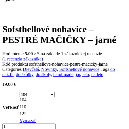
Sofsthellové nohavice –
PESTRÉ MAČIČKY – jarné
Hodnotenie
5.00
z 5 na základe
1
zákazníckej recenzie
(
1
recenzia zákazníka)
Kód produktu
sofsthellove-nohavice-pestre-macicky-jarne
Categories
Dievčatá
,
Novinky
,
Softshellové nohavice
Tags
do
dažďa
,
do škôlky
,
do školy
,
hand-made
,
jar
,
leto
,
na leto
19,00
€
104
110
Veľkosť
122
Vymazať
množstvo