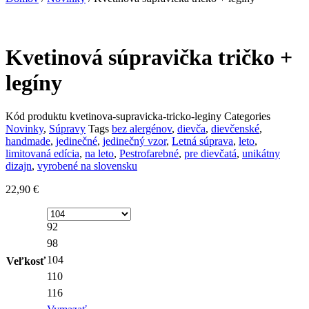
Kvetinová súpravička tričko +
legíny
Kód produktu
kvetinova-supravicka-tricko-leginy
Categories
Novinky
,
Súpravy
Tags
bez alergénov
,
dievča
,
dievčenské
,
handmade
,
jedinečné
,
jedinečný vzor
,
Letná súprava
,
leto
,
limitovaná edícia
,
na leto
,
Pestrofarebné
,
pre dievčatá
,
unikátny
dizajn
,
vyrobené na slovensku
22,90
€
92
98
104
Veľkosť
110
116