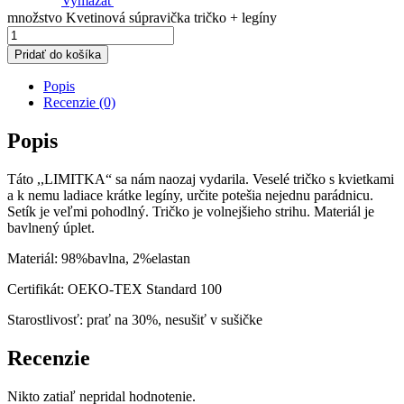
Vymazať
množstvo Kvetinová súpravička tričko + legíny
Pridať do košíka
Popis
Recenzie (0)
Popis
Táto ,,LIMITKA“ sa nám naozaj vydarila. Veselé tričko s kvietkami
a k nemu ladiace krátke legíny, určite potešia nejednu parádnicu.
Setík je veľmi pohodlný. Tričko je volnejšieho strihu. Materiál je
bavlnený úplet.
Materiál: 98%bavlna, 2%elastan
Certifikát: OEKO-TEX Standard 100
Starostlivosť: prať na 30%, nesušiť v sušičke
Recenzie
Nikto zatiaľ nepridal hodnotenie.