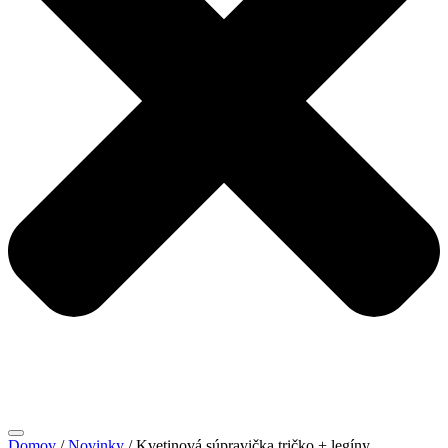
Domov
/
Novinky
/ Kvetinová súpravička tričko + legíny