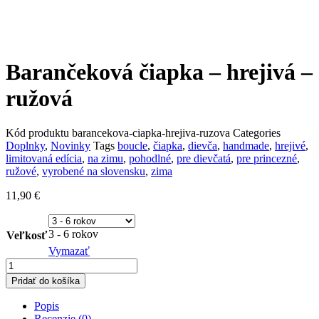
Barančeková čiapka – hrejivá –
ružová
Kód produktu
barancekova-ciapka-hrejiva-ruzova
Categories
Doplnky
,
Novinky
Tags
boucle
,
čiapka
,
dievča
,
handmade
,
hrejivé
,
limitovaná edícia
,
na zimu
,
pohodlné
,
pre dievčatá
,
pre princezné
,
ružové
,
vyrobené na slovensku
,
zima
11,90
€
3 - 6 rokov
Veľkosť
Vymazať
množstvo
Barančeková
Pridať do košíka
čiapka
-
Popis
hrejivá
Recenzie (0)