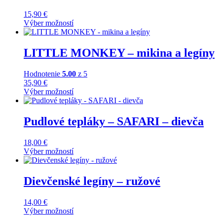
15,90
€
Výber možností
Tento
produkt
má
LITTLE MONKEY – mikina a legíny
viacero
variantov.
Hodnotenie
5.00
z 5
Možnosti
35,90
€
si
Výber možností
môžete
Tento
vybrať
produkt
na
má
Pudlové tepláky – SAFARI – dievča
stránke
viacero
produktu.
variantov.
18,00
€
Možnosti
Výber možností
si
Tento
môžete
produkt
vybrať
má
Dievčenské legíny – ružové
na
viacero
stránke
variantov.
produktu.
14,00
€
Možnosti
Výber možností
si
Tento