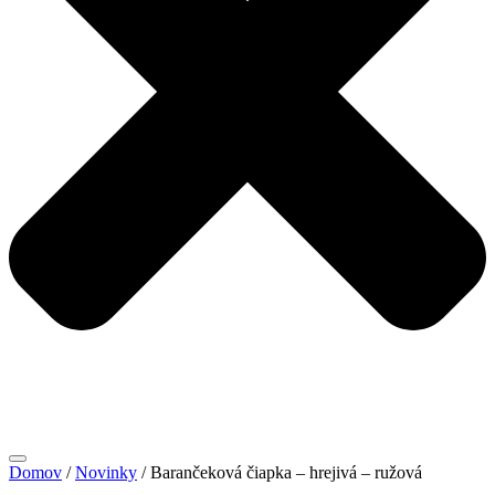
Domov
/
Novinky
/ Barančeková čiapka – hrejivá – ružová