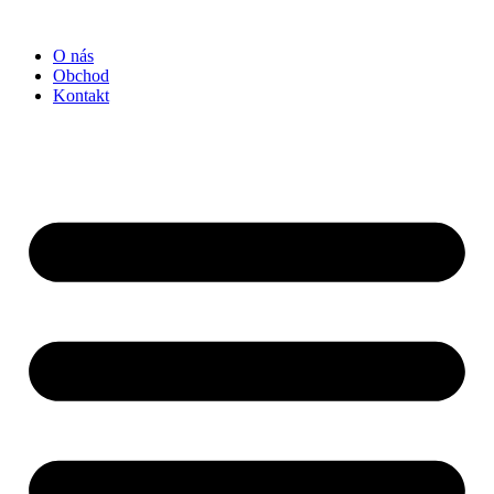
Preskočiť
na
O nás
obsah
Obchod
Kontakt