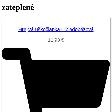
zateplené
Hrejivá uškočiapka – bledobéžová
11,90
€