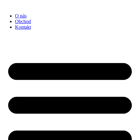
Preskočiť
na
O nás
obsah
Obchod
Kontakt