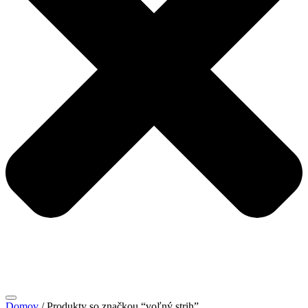
Domov
/ Produkty so značkou “voľný strih”