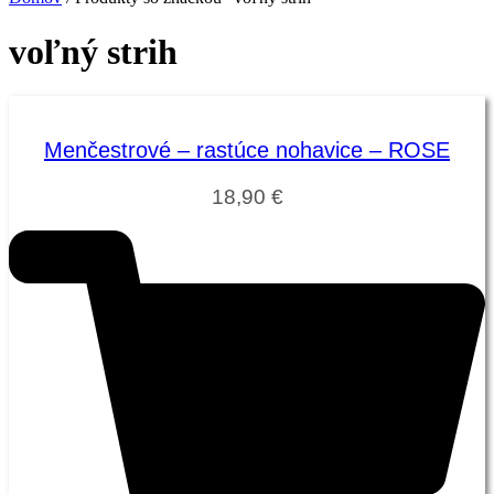
voľný strih
Menčestrové – rastúce nohavice – ROSE
18,90
€