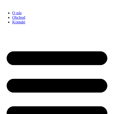
Preskočiť
na
O nás
obsah
Obchod
Kontakt