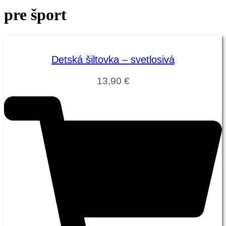
pre šport
Detská šiltovka – svetlosivá
13,90
€