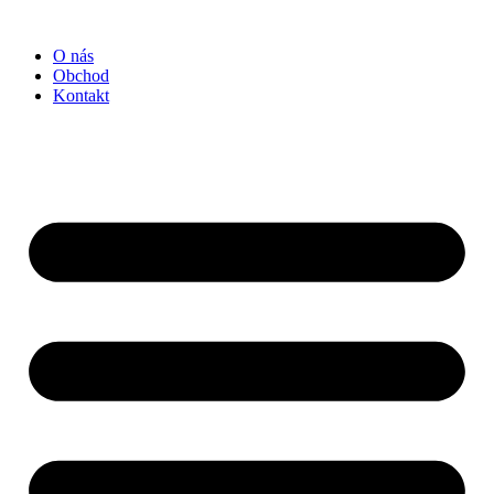
Preskočiť
na
O nás
obsah
Obchod
Kontakt