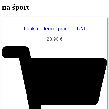
na šport
Funkčné termo prádlo – UNI
28,90
€