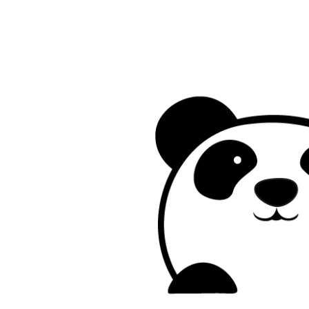
Preskočiť
na
obsah