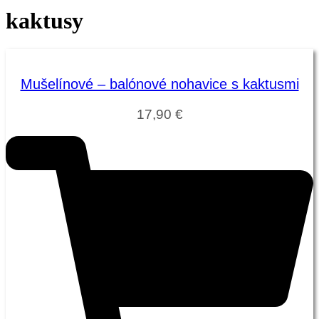
kaktusy
Mušelínové – balónové nohavice s kaktusmi
17,90
€