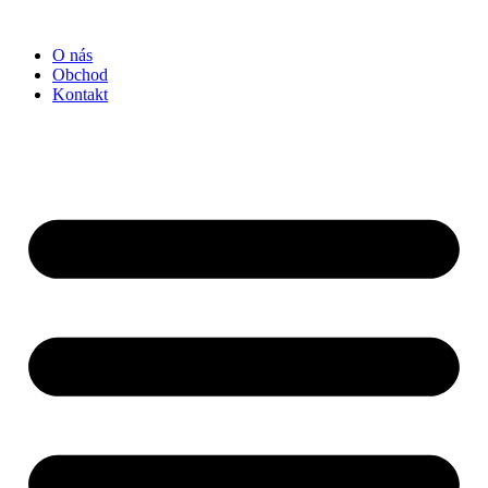
Preskočiť
na
O nás
obsah
Obchod
Kontakt