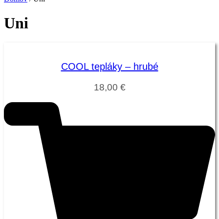
Uni
COOL tepláky – hrubé
18,00
€