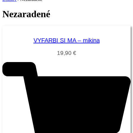
Nezaradené
VYFARBI SI MA – mikina
19,90
€